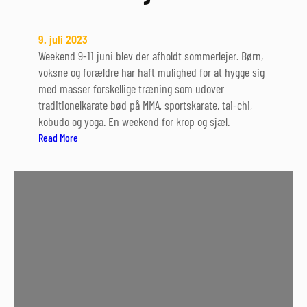
9. juli 2023
Weekend 9-11 juni blev der afholdt sommerlejer. Børn,
voksne og forældre har haft mulighed for at hygge sig
med masser forskellige træning som udover
traditionelkarate bød på MMA, sportskarate, tai-chi,
kobudo og yoga. En weekend for krop og sjæl.
:
Read More
F
a
n
t
a
s
t
i
s
k