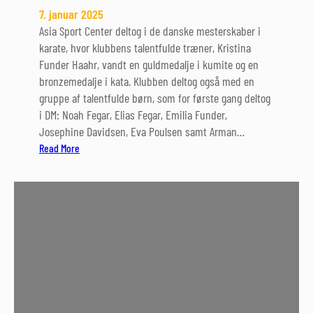
7. januar 2025
4
Asia Sport Center deltog i de danske mesterskaber i
karate, hvor klubbens talentfulde træner, Kristina
Funder Haahr, vandt en guldmedalje i kumite og en
bronzemedalje i kata. Klubben deltog også med en
gruppe af talentfulde børn, som for første gang deltog
i DM: Noah Fegar, Elias Fegar, Emilia Funder,
Josephine Davidsen, Eva Poulsen samt Arman…
:
Read More
D
M
2
0
2
4