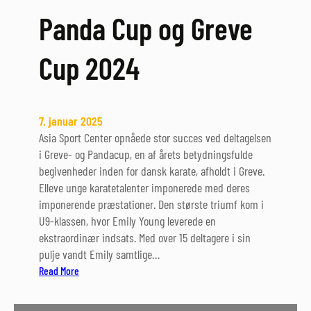
4
Panda Cup og Greve
Cup 2024
7. januar 2025
Asia Sport Center opnåede stor succes ved deltagelsen
i Greve- og Pandacup, en af årets betydningsfulde
begivenheder inden for dansk karate, afholdt i Greve.
Elleve unge karatetalenter imponerede med deres
imponerende præstationer. Den største triumf kom i
U9-klassen, hvor Emily Young leverede en
ekstraordinær indsats. Med over 15 deltagere i sin
pulje vandt Emily samtlige…
:
Read More
P
a