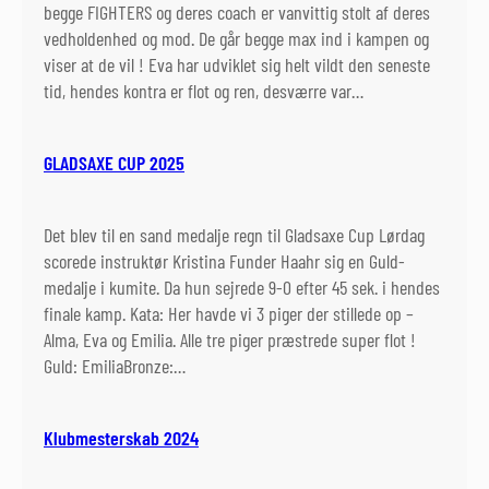
e
begge FIGHTERS og deres coach er vanvittig stolt af deres
r
vedholdenhed og mod. De går begge max ind i kampen og
i
viser at de vil ! Eva har udviklet sig helt vildt den seneste
n
tid, hendes kontra er flot og ren, desværre var…
g
d
GLADSAXE CUP 2025
e
n
1
Det blev til en sand medalje regn til Gladsaxe Cup Lørdag
0
scorede instruktør Kristina Funder Haahr sig en Guld-
.
medalje i kumite. Da hun sejrede 9-0 efter 45 sek. i hendes
o
finale kamp. Kata: Her havde vi 3 piger der stillede op –
g
Alma, Eva og Emilia. Alle tre piger præstrede super flot !
1
Guld: EmiliaBronze:…
4
.
m
Klubmesterskab 2024
a
j