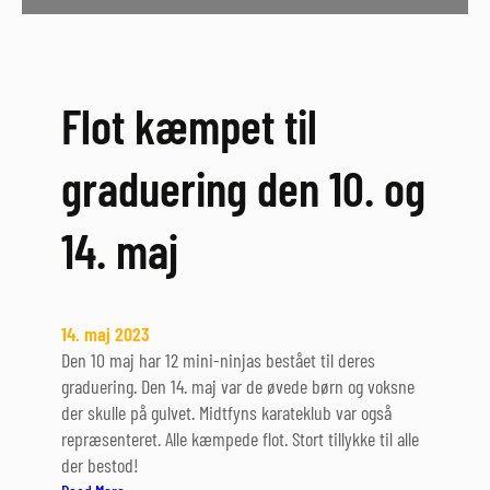
e
r
e
r
Flot kæmpet til
f
a
graduering den 10. og
r
i
14. maj
n
g
t
i
14. maj 2023
l
Den 10 maj har 12 mini-ninjas bestået til deres
G
graduering. Den 14. maj var de øvede børn og voksne
l
der skulle på gulvet. Midtfyns karateklub var også
a
repræsenteret. Alle kæmpede flot. Stort tillykke til alle
d
der bestod!
s
: