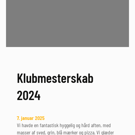
C
U
P
2
0
2
5
Klubmesterskab
2024
7. januar 2025
Vi havde en fantastisk hyggelig og hård aften, med
masser af sved, grin, blå mærker og pizza. Vi glæder