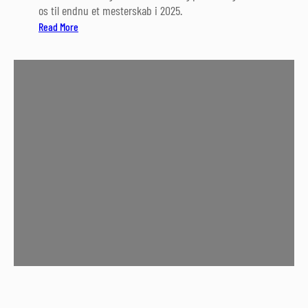
os til endnu et mesterskab i 2025.
:
Read More
K
l
u
b
m
e
s
t
e
r
s
k
a
b
2
0
2