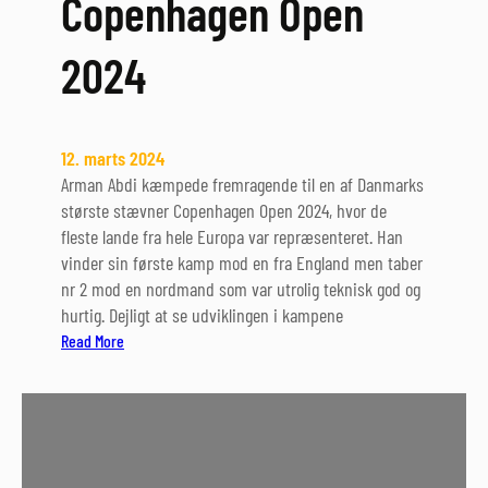
Copenhagen Open
2024
12. marts 2024
Arman Abdi kæmpede fremragende til en af Danmarks
største stævner Copenhagen Open 2024, hvor de
fleste lande fra hele Europa var repræsenteret. Han
vinder sin første kamp mod en fra England men taber
nr 2 mod en nordmand som var utrolig teknisk god og
hurtig. Dejligt at se udviklingen i kampene
:
Read More
C
o
p
e
n