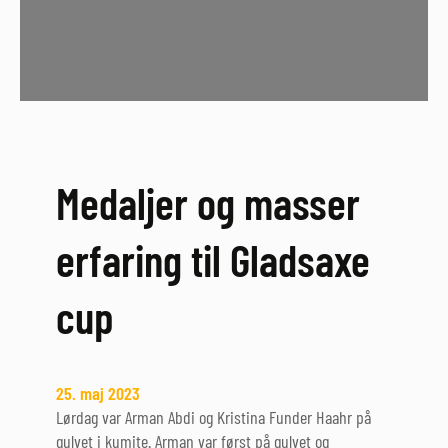
f
æ
l
l
e
s
k
a
Medaljer og masser
b
o
erfaring til Gladsaxe
g
t
cup
r
æ
n
i
25. maj 2023
n
Lørdag var Arman Abdi og Kristina Funder Haahr på
g
gulvet i kumite. Arman var først på gulvet og
t