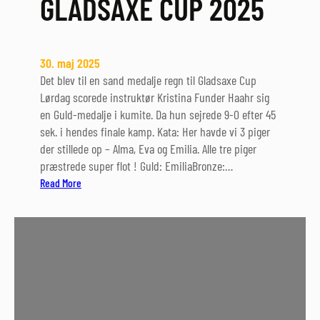
GLADSAXE CUP 2025
30. maj 2025
Det blev til en sand medalje regn til Gladsaxe Cup
Lørdag scorede instruktør Kristina Funder Haahr sig
en Guld-medalje i kumite. Da hun sejrede 9-0 efter 45
sek. i hendes finale kamp. Kata: Her havde vi 3 piger
der stillede op – Alma, Eva og Emilia. Alle tre piger
præstrede super flot ! Guld: EmiliaBronze:…
:
Read More
G
L
A
D
S
A
X
E