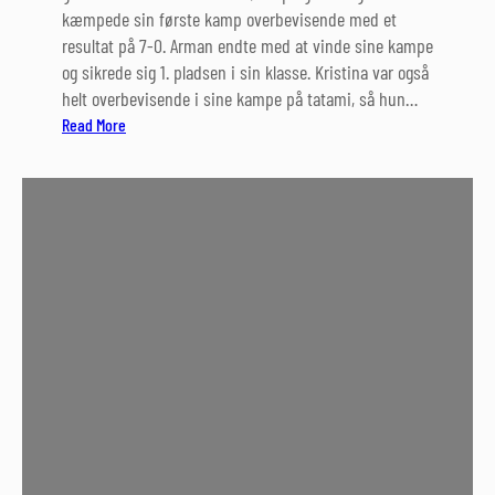
kæmpede sin første kamp overbevisende med et
i
resultat på 7-0. Arman endte med at vinde sine kampe
l
og sikrede sig 1. pladsen i sin klasse. Kristina var også
s
helt overbevisende i sine kampe på tatami, så hun…
o
:
Read More
m
M
m
e
e
d
r
a
l
l
e
j
j
e
r
r
e
o
n
g
2
m
0
a
2
s
3
s