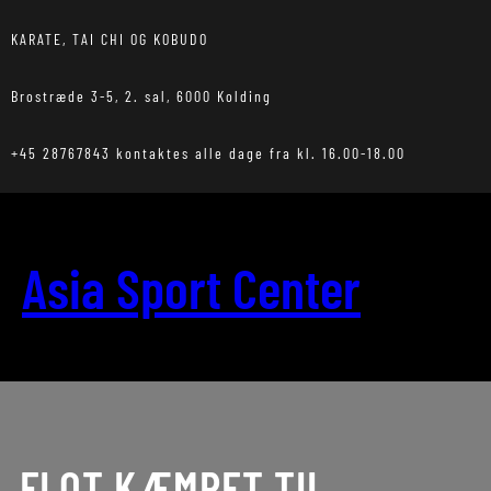
Spring
til
KARATE, TAI CHI OG KOBUDO
indhold
Brostræde 3-5, 2. sal, 6000 Kolding
+45 28767843 kontaktes alle dage fra kl. 16.00-18.00
Asia Sport Center
FLOT KÆMPET TIL