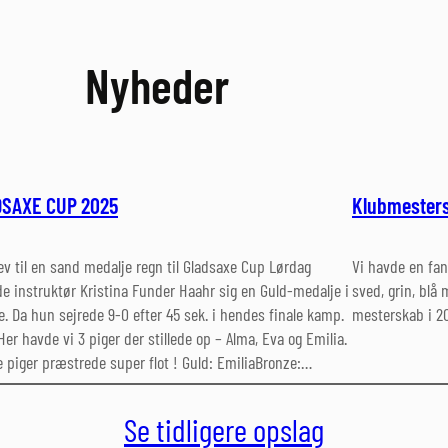
Nyheder
SAXE CUP 2025
Klubmester
ev til en sand medalje regn til Gladsaxe Cup Lørdag
Vi havde en fan
e instruktør Kristina Funder Haahr sig en Guld-medalje i
sved, grin, blå
. Da hun sejrede 9-0 efter 45 sek. i hendes finale kamp.
mesterskab i 2
Her havde vi 3 piger der stillede op – Alma, Eva og Emilia.
re piger præstrede super flot ! Guld: EmiliaBronze:…
Se tidligere opslag