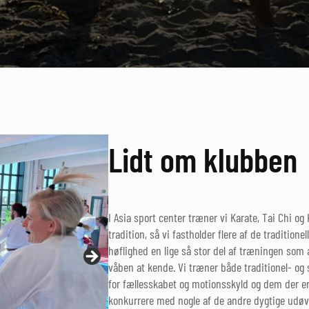
Lidt om klubben
I Asia sport center træner vi Karate, Tai Chi og
tradition, så vi fastholder flere af de traditione
høflighed en lige så stor del af træningen som 
våben at kende. Vi træner både traditionel- og
for fællesskabet og motionsskyld og dem der e
konkurrere med nogle af de andre dygtige udøv