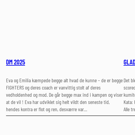
DM 2025
GLAD
Eva og Emilia kæmpede begge alt hvad de kunne – de er begge
Det bl
FIGHTERS og deres coach er vanvittig stolt af deres
scored
vedholdenhed og mod. De går begge max ind i kampen og viser
kumite
at de vil ! Eva har udviklet sig helt vildt den seneste tid,
Kata: 
hendes kontra er flot og ren, desværre var…
Alle t